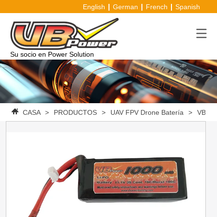
English
German
French
Spanish
Su socio en Power Solution
CASA
>
PRODUCTOS
>
UAV FPV Drone Batería
>
VBpow