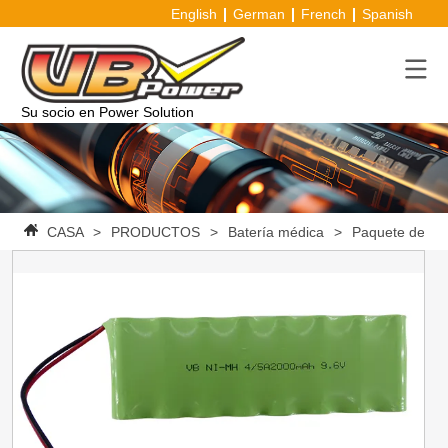
English
German
French
Spanish
Su socio en Power Solution
CASA
>
PRODUCTOS
>
Batería médica
>
Paquete de ba