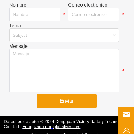
Nombre
Correo electrónico
*
*
Tema
*
Subject
Mensaje
*
Enviar
Derechos de autor © 2024 Dongguan Victory Battery Technology
Co., Ltd.
Energizado por
iglobalwin.com