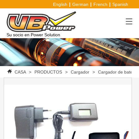
English
German
French
Spanish
Su socio en Power Solution
CASA
>
PRODUCTOS
>
Cargador
>
Cargador de batería d