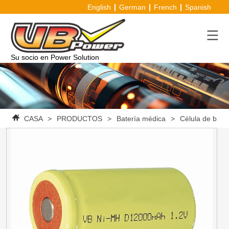
English
German
French
Spanish
Su socio en Power Solution
CASA
>
PRODUCTOS
>
Batería médica
>
Célula de bate