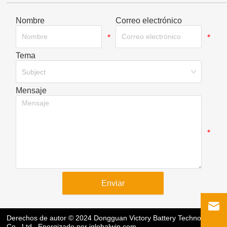
Nombre
Correo electrónico
*
*
Tema
*
Subject
Mensaje
*
Enviar
Derechos de autor © 2024 Dongguan Victory Battery Technology
Co., Ltd.
Energizado por
iglobalwin.com