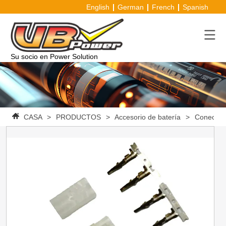
English
German
French
Spanish
Su socio en Power Solution
CASA
>
PRODUCTOS
>
Accesorio de batería
>
Conector 