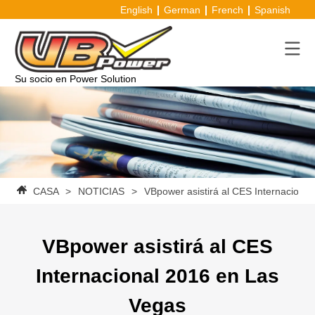
English
German
French
Spanish
Su socio en Power Solution
CASA
>
NOTICIAS
>
VBpower asistirá al CES Internaciona
VBpower asistirá al CES
Internacional 2016 en Las
Vegas